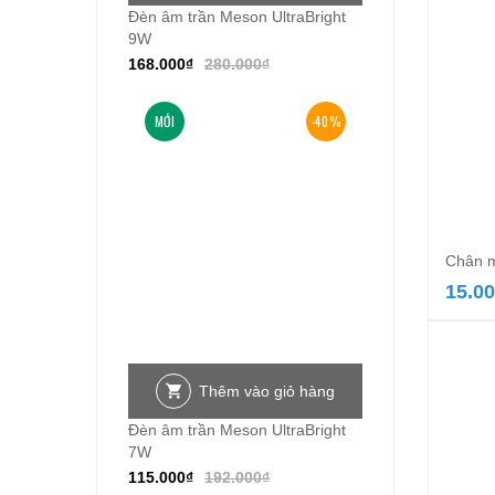
Đèn âm trần Meson UltraBright
9W
168.000
₫
280.000
₫
MỚI
-40%
Chân m
15.0
Thêm vào giỏ hàng
Đèn âm trần Meson UltraBright
7W
115.000
₫
192.000
₫