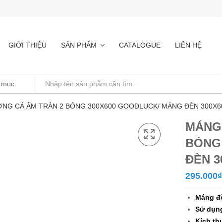
GIỚI THIỆU
SẢN PHẨM
CATALOGUE
LIÊN HỆ
NG CÁ ÂM TRÀN 2 BÓNG 300X600 GOODLUCK/ MÁNG ĐÈN 300X60
MÁNG
BÓNG
ĐÈN 3
295.000
₫
Máng đè
Sử dụng
Kích th