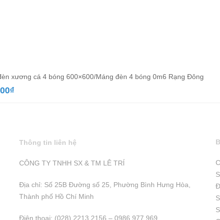
èn xương cá 4 bóng 600×600/Máng đèn 4 bóng 0m6 Rạng Đông
000
₫
B
Thông tin liên hệ
C
CÔNG TY TNHH SX & TM LÊ TRÍ
S
Địa chỉ: Số 25B Đường số 25, Phường Bình Hưng Hòa,
Đ
Thành phố Hồ Chí Minh
S
S
Điện thoại: (028) 2213 2156 – 0986 977 969