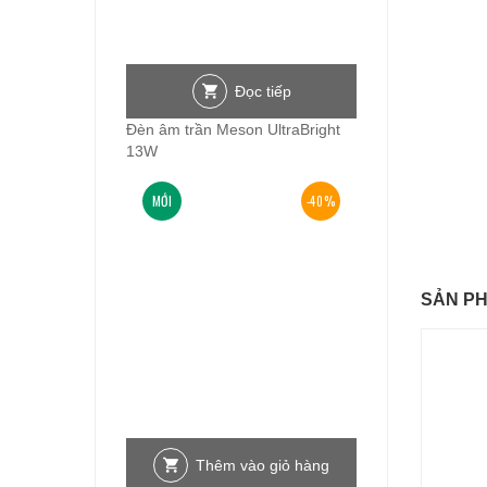
Đọc tiếp
Đèn âm trần Meson UltraBright
13W
MỚI
-40%
SẢN P
Thêm vào giỏ hàng