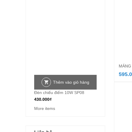
MÁNG 
595.
Thêm vào giỏ hàng
Đèn chiếu điểm 10W SP08
430.000
₫
More items