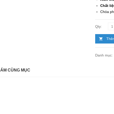
Chất li
Chóa ph
Thêm
Danh mục:
HẨM CÙNG MỤC