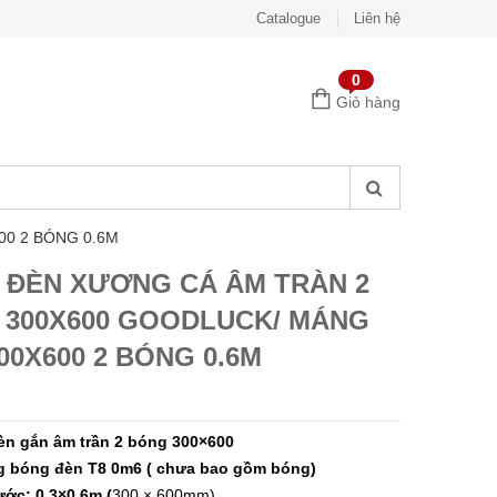
Catalogue
Liên hệ
0
Giỏ hàng
0 2 BÓNG 0.6M
 ĐÈN XƯƠNG CÁ ÂM TRÀN 2
 300X600 GOODLUCK/ MÁNG
00X600 2 BÓNG 0.6M
n gắn âm trần 2 bóng 300×600
 bóng đèn T8 0m6 ( chưa bao gồm bóng)
ước: 0.3×0.6m (
300 × 600mm)